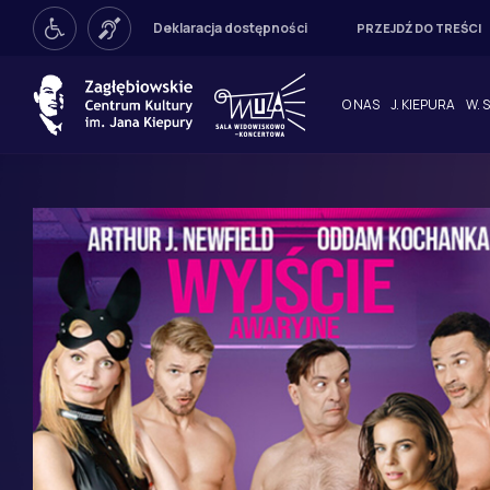
Deklaracja dostępności
PRZEJDŹ DO TREŚCI
NIEPEŁNOSPRAWNI
NIEDOSŁYSZĄCY
O NAS
J. KIEPURA
W. 
We