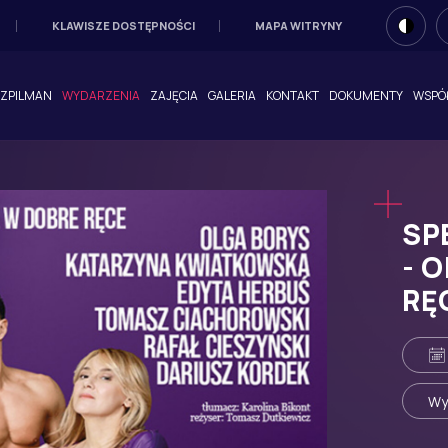
KLAWISZE DOSTĘPNOŚCI
MAPA WITRYNY
KONT
SZPILMAN
WYDARZENIA
ZAJĘCIA
GALERIA
KONTAKT
DOKUMENTY
WSPÓ
ALT
1
Przejdź do treści:
ALT
2
Mapa witryny:
ALT
3
Wersja tekstowa:
SP
ALT
4
rsja kontrastowa:
- 
RĘ
ALT
5
Wyszukiwarka:
Wy