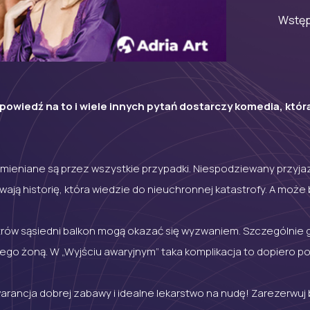
Wstęp
Odpowiedź na to i wiele innych pytań dostarczy komedia, któ
 odmieniane są przez wszystkie przypadki. Niespodziewany przy
ają historię, która wiedzie do nieuchronnej katastrofy. A moż
etrów sąsiedni balkon mogą okazać się wyzwaniem. Szczególnie 
 jego żoną. W „Wyjściu awaryjnym” taka komplikacja to dopiero p
ancja dobrej zabawy i idealne lekarstwo na nudę! Zarezerwuj bil