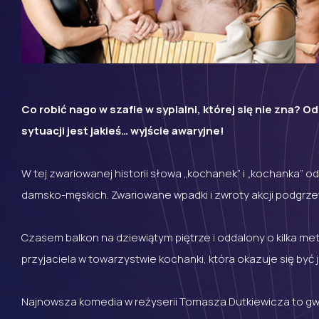
Co robić nago w szafie w sypialni, której się nie zna? 
sytuacji jest jakieś… wyjście awaryjne!
W tej zwariowanej historii słowa „kochanek” i „kochanka”
damsko-męskich. Zwariowane wpadki i zwroty akcji podgrzew
Czasem balkon na dziewiątym piętrze i oddalony o kilka m
przyjaciela w towarzystwie kochanki, która okazuje się być
Najnowsza komedia w reżyserii Tomasza Dutkiewicza to gwar