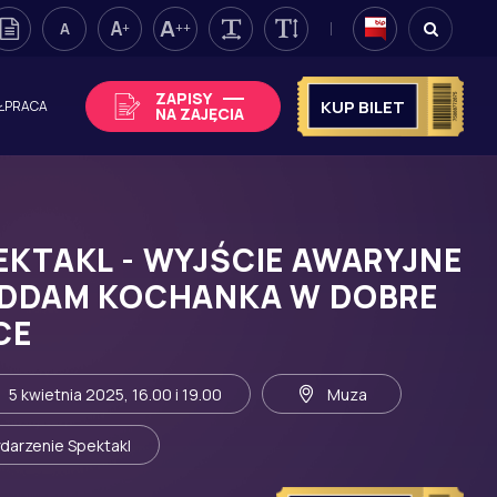
A
A
A
+
++
RAST
WERSJA TEKSTOWA
ROZMIAR 1
ROZMIAR 2
ROZMIAR 3
ODSTĘPY
WYSOKOŚĆ LINII
ZAPISY
KUP BILET
ŁPRACA
NA ZAJĘCIA
EKTAKL - WYJŚCIE AWARYJNE
ODDAM KOCHANKA W DOBRE
CE
5 kwietnia 2025, 16.00 i 19.00
Muza
darzenie Spektakl