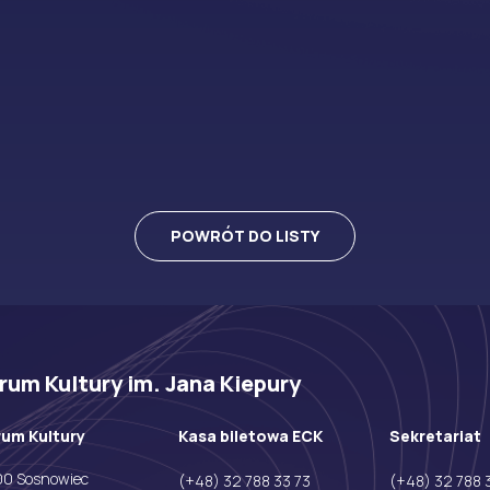
POWRÓT DO LISTY
um Kultury im. Jana Kiepury
um Kultury
Kasa biletowa ECK
Sekretariat
200 Sosnowiec
(+48) 32 788 33 73
(+48) 32 788 