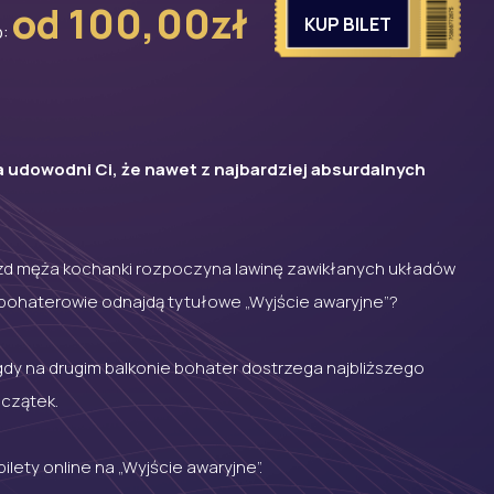
od 100,00zł
KUP BILET
:
ra udowodni Ci, że nawet z najbardziej absurdalnych
jazd męża kochanki rozpoczyna lawinę zawikłanych układów
e bohaterowie odnajdą tytułowe „Wyjście awaryjne”?
gdy na drugim balkonie bohater dostrzega najbliższego
oczątek.
ety online na „Wyjście awaryjne”.