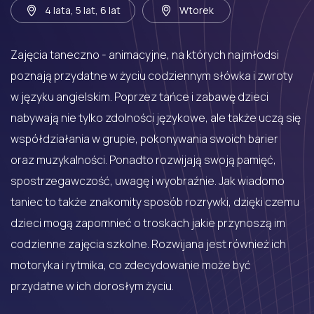
4 lata, 5 lat, 6 lat
Wtorek
Zajęcia taneczno - animacyjne, na których najmłodsi
poznają przydatne w życiu codziennym słówka i zwroty
w języku angielskim. Poprzez tańce i zabawę dzieci
nabywają nie tylko zdolności językowe, ale także uczą się
współdziałania w grupie, pokonywania swoich barier
oraz muzykalności. Ponadto rozwijają swoją pamięć,
spostrzegawczość, uwagę i wyobraźnie. Jak wiadomo
taniec to także znakomity sposób rozrywki, dzięki czemu
dzieci mogą zapomnieć o troskach jakie przynoszą im
codzienne zajęcia szkolne. Rozwijana jest również ich
motoryka i rytmika, co zdecydowanie może być
przydatne w ich dorosłym życiu.