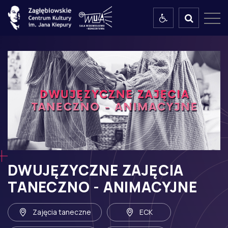
WCAG
szukaj
DWUJĘZYCZNE ZAJĘCIA
TANECZNO - ANIMACYJNE
Zajęcia taneczne
ECK